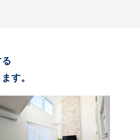
する
します。