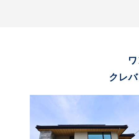
ワ
クレバ