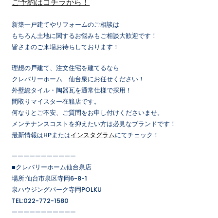
ご予約はコチラから！
新築一戸建てやリフォームのご相談は
もちろん土地に関するお悩みもご相談大歓迎です！
皆さまのご来場お待ちしております！
理想の戸建て、注文住宅を建てるなら
クレバリーホーム 仙台泉にお任せください！
外壁総タイル・陶器瓦を通常仕様で採用！
間取りマイスター在籍店です。
何なりとご不安、ご質問をお申し付けくださいませ。
メンテナンスコストを抑えたい方は必見なブランドです！
最新情報はHPまたは
インスタグラム
にてチェック！
———————————
■クレバリーホーム仙台泉店
場所:仙台市泉区寺岡6-8-1
泉ハウジングパーク寺岡POLKU
TEL:022-772-1580
———————————