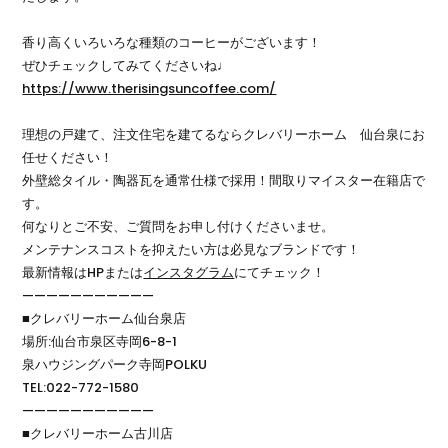
香り高くいろいろな種類のコーヒーがございます！
ぜひチェックしてみてくださいね♩
https://www.therisingsuncoffee.com/
理想の戸建て、注文住宅を建てるならクレバリーホーム 仙台泉にお
任せください！
外壁総タイル・陶器瓦を通常仕様で採用！間取りマイスター在籍店で
す。
何なりとご不安、ご質問をお申し付けくださいませ。
メンテナンスコストを抑えたい方は必見なブランドです！
最新情報はHPまたは
インスタグラム
にてチェック！
———————————
■クレバリーホーム仙台泉店
場所:仙台市泉区寺岡6-8-1
泉ハウジングパーク寺岡POLKU
TEL:022-772-1580
———————————
■クレバリーホーム古川店