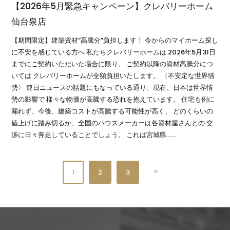
【2026年5月緊急キャンペーン】クレバリーホーム
仙台泉店
【期間限定】建築資材”高騰分”負担します！ 今からのマイホーム探し
に不安を感じている方へ 私たちクレバリーホームは 2026年5月31日
までにご契約いただいた場合に限り、 ご契約以降の資材高騰分につ
いては クレバリーホームが全額負担いたします。 〈不安定な世界情
勢〉 連日ニュースの話題にもなっている通り、現在、日本は世界情
勢の影響で 様々な物価が高騰する恐れを抱えています。 住宅も例に
漏れず、今後、建築コストが高騰する可能性が高く、 どのくらいの
値上げに踏み切るか、全国のハウスメーカーは各資材屋さんとの 交
渉に日々奔走していることでしょう。 これは宮城県……
＞
1
2
3