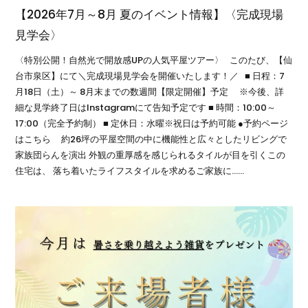
【2026年7月～8月 夏のイベント情報】〈完成現場
見学会〉
〈特別公開！自然光で開放感UPの人気平屋ツアー〉 このたび、【仙
台市泉区】にて＼完成現場見学会を開催いたします！／ ■ 日程：7
月18日（土）～ 8月末までの数週間【限定開催】予定 ※今後、詳
細な見学終了日はInstagramにて告知予定です ■ 時間：10:00～
17:00（完全予約制） ■ 定休日：水曜※祝日は予約可能 ●予約ページ
はこちら 約26坪の平屋空間の中に機能性と広々としたリビングで
家族団らんを演出 外観の重厚感を感じられるタイルが目を引くこの
住宅は、 落ち着いたライフスタイルを求めるご家族に……